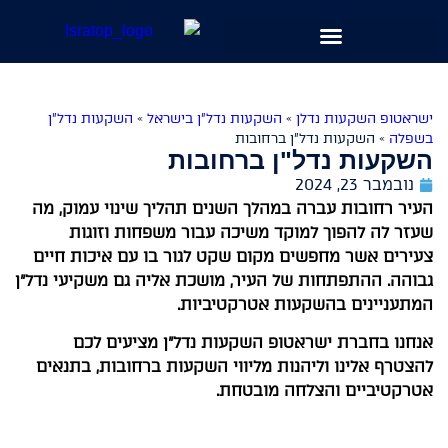
שִׂים
לֵב:
בְּאֲתָר
זֶה
מֻפְעֶלֶת
ישראטופ השקעות נדלן
»
השקעות נדל״ן בישראל
»
השקעות נדל"ן
מַעֲרֶכֶת
בשפלה
»
השקעות נדל"ן ברחובות
השקעות נדל"ן ברחובות
נָגִישׁ
בִּקְלִיק
נובמבר 23, 2024
הַמְּסַיַּעַת
העיר רחובות עברה במהלך השנים תהליך שינוי עמוק, מה
לִנְגִישׁוּת
שעזר לה להפוך למוקד משיכה עבור משפחות וזוגות
הָאֲתָר.
צעירים אשר מחפשים מקום שקט לגור בו עם איכות חיים
גבוהה. ההתפתחות של העיר, מושכת אליה גם משקיעי נדל"ן
המתעניינים בהשקעות אטרקטיביות.
אנחנו בחברת ישראטופ השקעות נדל"ן מציעים לכם
להצטרף אלינו וליהנות מליווי השקעות ברחובות, בתנאים
אטרקטיביים והצלחה מובטחת.