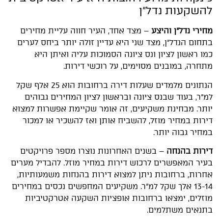
להשקעות נדל"ן
מחירי נדל"ן והיצע
– מצד אחד, העיר חווה עליית מחירים
בתחום הנדל"ן, מצד שני היא עדיין זולה יותר ביחס לערים
כמו ראשון לציון ונס ציונה הסמוכות עליה ואיתן היא
מתחרה, במובנים מסוימים, על רוכשי דירות.
הנתונים מלמדים שעלות דירה ברחובות הוא 25 אלף שקל
למ"ר, בעוד שבנס ציונה ובראשון לציון המחירים גבוהים
יותר. מבחינת משקיעים, זה אומר שקיימת אפשרות למצוא
דירות במחיר מוזל, להשביח אותן ואז להשכיר או למכור
במחיר גבוה יותר.
דירות בהנחה
– בשנים האחרונות נוצרו מספר פרויקטים
בעיר המאפשרים לרכוש דירות במחיר מוזל. להבדיל מערים
אחרות, ברחובות ניתן למצוא דירות בהנחות משמעותיות,
13-14 אלך שקל למ"ר. משקיעים המחפשים נכסים במחירים
מוזלים, ימצאו ברחובות אופציות השקעה אטרקטיביות
בתנאים משתלמים.