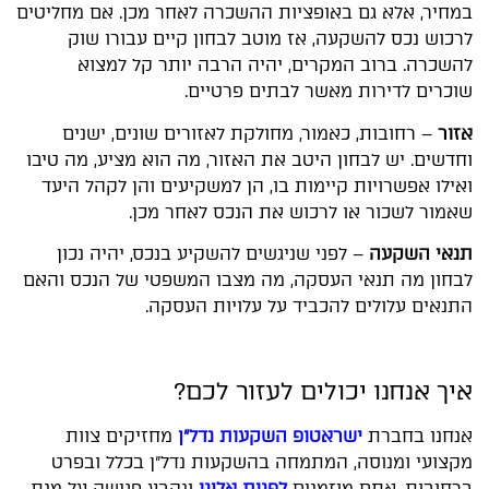
במחיר, אלא גם באופציות ההשכרה לאחר מכן. אם מחליטים
לרכוש נכס להשקעה, אז מוטב לבחון קיים עבורו שוק
להשכרה. ברוב המקרים, יהיה הרבה יותר קל למצוא
שוכרים לדירות מאשר לבתים פרטיים.
אזור
– רחובות, כאמור, מחולקת לאזורים שונים, ישנים
וחדשים. יש לבחון היטב את האזור, מה הוא מציע, מה טיבו
ואילו אפשרויות קיימות בו, הן למשקיעים והן לקהל היעד
שאמור לשכור או לרכוש את הנכס לאחר מכן.
תנאי השקעה
– לפני שניגשים להשקיע בנכס, יהיה נכון
לבחון מה תנאי העסקה, מה מצבו המשפטי של הנכס והאם
התנאים עלולים להכביד על עלויות העסקה.
איך אנחנו יכולים לעזור לכם?
אנחנו בחברת
ישראטופ השקעות נדל"ן
מחזיקים צוות
מקצועי ומנוסה, המתמחה בהשקעות נדל"ן בכלל ובפרט
ברחובות. אתם מוזמנים
לפנות אלינו
ונקבע פגישה על מנת