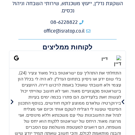
השקעת נדל"ן, ייעוץ משכנתא, שירותי השבחה וניהול
נכסים.
08-6228822
office@isratop.co.il
לקוחות ממליצים
דיין
התחלתי את התהליך עם ישראטופ בגיל מאוד צעיר (24),
יש
בלי שום ידע או ניסיון בתחום הנדל"ן. לא היה לי בכלל הון
שכע
עצמי ולא חשבתי שאוכל באמת לרכוש דירה. היועצים
בר
בישראטופ מקצועיים מאוד, ואני לא חושב שהייתי יכול
הב
לעשות זאת בלעדיהם. הם פתרו בכמה ימים בעיות
ליו
בירוקרטיה שלאדם ממוצע לוקח חודשים, בנוסף התכנון
ממ
הפיננסי שעשו לי הצליח לשקם אותי וכיום אני מצליח
כאן
לנהל את החשבונות שלי עם משכנתא וללא מינוסים. אני
מרוצה מאוד. היחס של ישראטופ ללקוח הוא יחס של
משפחה, הם דואגים למעטפת מושלמת עם הסברים
והבנה מותאמת לכולם, והכי חשוב שאתה תמיד יודע שיש