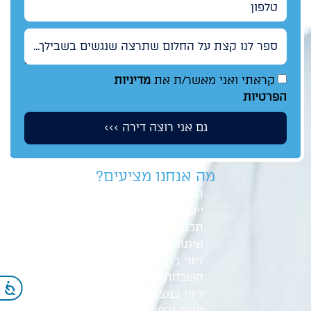
טלפון
ספר לנו קצת על החלום שתרצה שנגשים בשבילך...
קראתי ואני מאשר/ת את
מדיניות
הפרטיות
גם אני רוצה דירה >>>
מה אנחנו מציעים?
השקעות נדל"ן
ייעוץ משכנתא
תכנון פיננסי
איתור נכסים
ליווי בהסכם רכישה
השבחת נכסים
נג
ליווי במציאת שוכר
ניהול נכסים