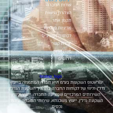
אודות החברה
הצהרת נגישות
תקנון אתר
מדיניות פרטיות
לקוחות ממליצים
יצירת קשר
מפת אתר
דרושים
ישראטופ השקעות בע"מ היא חברה המתמחה בייעוץ
נדל"ן וליווי של לקוחות החברה בתהליך השקעת הנדל"ן.
השירותים המרכזיים שמציעה החברה: ייעוץ וליווי
השקעת נדל"ן, ייעוץ משכנתא, שירותי השבחה וניהול
נכסים.