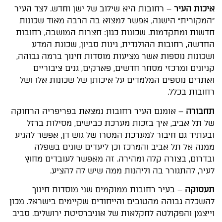
איכות העיר
– רחובות היא שילוב של ישן וחדש. לצד העיר
"המקורית" הישנה, אפשר למצוא בה הרבה מאוד שכונות
חדשות ומתקדמות. שכונות כגון: חצרות המושבה, רחובות
החדשה, רחובות ההולנדית, גינות סביון, שכונת המדע
ושכונות נוספות אשר מציעות מוסדות חינוך ברמה גבוהה,
קניונים ומרכזי מסחר חדשים, פארקים, גנים ציבוריים
ואתרים נוספים המלמדים על איכותן של שכונות אלו ושל
רחובות בכלל.
תחבורה
– אומנם העיר רחובות נמצאת בפריפריה הרחוקה
של תל אביב, איך בזכות מערכת כבישים, מסילות ברזל
ובעתיד גם חיבור למערכת המטרו של גוש דן, אפשר להגיע
ממנה אל תל אביב והמרכז וכן ליעדים שונים בשפלה
ובדרום, בצורה קלה ומהירה. זה מאפשר לעובדים מחוץ
לעיר, להתגורר בה וליהנות ממה שיש לה להציע.
תעסוקה
– בעיר רחובות ממוקמים שני מוסדות חינוך
להשכלה גבוהה מהטובים והייחודים שקיימים בישראל. מכון
וייצמן והפקולטה לחקלאות של אוניברסיטת ירושלים. סביב