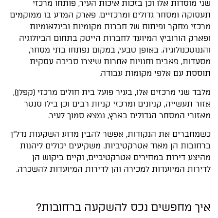
שני מוסדות אלו וכן בזכות איכות העיר, פותחו מרכזי
תעסוקה ומסחר גדולים ומרכזיים. פארק המדע בו ממוקמים
מרכזי מחקר ופיתוח של חברות מקומיות ובינלאומיות
ופארק הורוביץ המיועד לחברות הייטק בתחום הביולוגיה
והננוטכנולוגיה. באופן טבעי, במקום נפתחו בתי מסחר,
מסעדות, פאבים וחנויות אחרות שיצרו סביבה עסקית
תוססת עם אלפי מקומות עבודה.
מלבד שני מרכזים אלו, בעיר פועל בית חולים מרכזי (קפלן),
אזור תעשייה, קניונים ומרכזי קניות רבים וכן בילו סנטר
מאזורי המסחר הגדולים בארץ, נמצא סמוך לעיר.
כשמחברים את הנקודות, אפשר להבין מדוע השקעות נדל"ן
ברחובות הן מאוד אטרקטיביות. משקיעים יכולים ליהנות
מהיצע דירות במחירים אטרקטיביים, וקיים ביקוש הן
לדירות המיועדות למכירה והן לדירות המיועדות להשכרה.
איך מחפשים נכס להשקעה ברחובות?