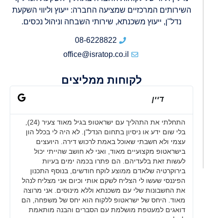
השירותים המרכזיים שמציעה החברה: ייעוץ וליווי השקעת
נדל"ן, ייעוץ משכנתא, שירותי השבחה וניהול נכסים.
08-6228822
office@isratop.co.il
לקוחות ממליצים
דיין
התחלתי את התהליך עם ישראטופ בגיל מאוד צעיר (24),
בלי שום ידע או ניסיון בתחום הנדל"ן. לא היה לי בכלל הון
עצמי ולא חשבתי שאוכל באמת לרכוש דירה. היועצים
בישראטופ מקצועיים מאוד, ואני לא חושב שהייתי יכול
לעשות זאת בלעדיהם. הם פתרו בכמה ימים בעיות
בירוקרטיה שלאדם ממוצע לוקח חודשים, בנוסף התכנון
הפיננסי שעשו לי הצליח לשקם אותי וכיום אני מצליח לנהל
את החשבונות שלי עם משכנתא וללא מינוסים. אני מרוצה
מאוד. היחס של ישראטופ ללקוח הוא יחס של משפחה, הם
דואגים למעטפת מושלמת עם הסברים והבנה מותאמת