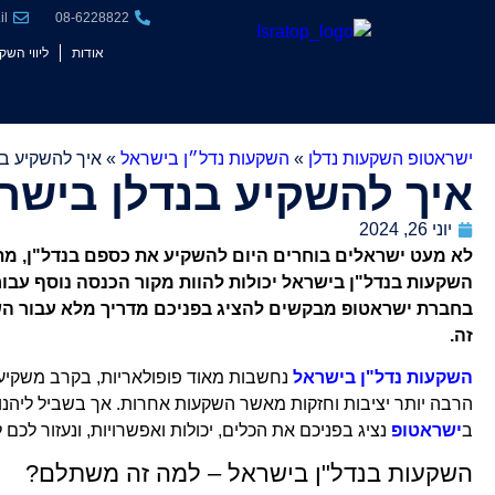
שִׂים
il
08-6228822
לֵב:
אודות
ליווי השק
בְּאֲתָר
זֶה
מֻפְעֶלֶת
מַעֲרֶכֶת
ישראטופ השקעות נדלן
»
השקעות נדל״ן בישראל
»
איך להשקיע ב
נָגִישׁ
איך להשקיע בנדלן בישר
בִּקְלִיק
הַמְּסַיַּעַת
יוני 26, 2024
לִנְגִישׁוּת
לא מעט ישראלים בוחרים היום להשקיע את כספם בנדל"ן, מתוך
הָאֲתָר.
השקעות בנדל"ן בישראל יכולות להוות מקור הכנסה נוסף עבור
לְחַץ
בחברת ישראטופ מבקשים להציג בפניכם מדריך מלא עבור הש
Control-
זה.
F11
השקעות נדל"ן בישראל
נחשבות מאוד פופולאריות, בקרב משקיעים 
לְהַתְאָמַת
הרבה יותר יציבות וחזקות מאשר השקעות אחרות. אך בשביל ליהנות
הָאֲתָר
ב
ישראטופ
נציג בפניכם את הכלים, יכולות ואפשרויות, ונעזור לכ
לְעִוְורִים
הַמִּשְׁתַּמְּשִׁים
השקעות בנדל"ן בישראל – למה זה משתלם?
בְּתוֹכְנַת