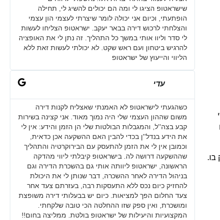
שישראטופ הציגו לי ומה הם יכולים להשיג לי, תחילה
הופתעתי, וכיום אני יכולה לומר שיצרתי לעצמי הון עצמי
והצלחתי לרכוש דירה בבאר יעקב. ישראטופ הצליחו לעשות
לי סדר וליוו אותי במשך כל התהליך. זה נתן לי את האופציה
להרגיש ביטחון ועם ראש שקט. לא יכולתי לעשות זאת ללא
הליווי והייעוץ של ישראטופ
עדי
כשהגעתי לישראטופ לא האמנתי שאצליח לקנות דירה
משום שההון העצמי שלי היה נמוך מאוד. אני קצינה בשירות
קבע בצה''ל, והמגבלות הבולטות שלי הן הזמן והידע: אין לי
את הידע בנדל''ן בכדי להבין האם ההשקעה אכן כדאית,
וכמובן אין לי את הזמן להתעסק עם הבירוקרטיה והתהליך
שההשקעה דרושה לה. בישראטופ קיבלתי ליווי מהדקה
בו.
הראשונה, ישראטופ ליוותה אותי גם בהשכרת הדירה וגם
בניהול הדירה לאחר ההשכרה, דבר שנותן לי את היכולת
להחזיק כיום נכס ללא התעסקות רבה, בעזרתם צעד אחר
צעד החלום הפך למציאות. כיום יש בבעלותי דירה משופצת
ומושכרת, ואין ספק שזו ההחלטה הכי טובה שלקחתי.
המקצועיות והיעילות של ישראטופ בולטת. ממליצה בחום!!