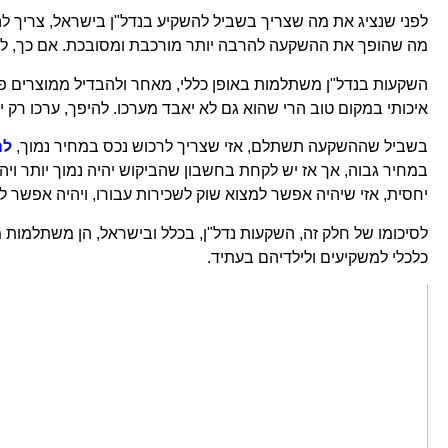
קוֹרֵא־מָסָךְ;
לפני שנציג את מה שצריך בשביל להשקיע בנדל"ן בישראל, צריך לה
לְחַץ
מה שהופך את ההשקעה להרבה יותר מורכבת ומסובכת. אם כך, למה
Control-
השקעות בנדל"ן משתלמות באופן כללי, מאחר ולהבדיל ממוצרים פינ
F10
איכותי במקום טוב הרי שהוא גם לא יאבד מערכו. להיפך, ערכו רק 
לִפְתִיחַת
תַּפְרִיט
בשביל שההשקעה תשתלם, אזי שצריך לרכוש נכס במחיר נמוך,
לה
נְגִישׁוּת.
במחיר גבוה, אך אז יש לקחת בחשבון שהביקוש יהיה נמוך יותר ויה
יחסית, אזי שיהיה אפשר למצוא שוק לשכירות עבורו, ויהיה אפשר לי
לסיכומו של חלק זה, השקעות נדל"ן, בכלל ובישראל, הן משתלמות מא
כלכלי למשקיעים ולילדיהם בעתיד.