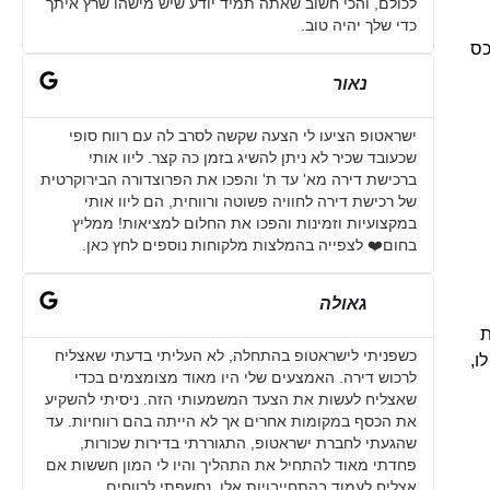
לכולם, והכי חשוב שאתה תמיד יודע שיש מישהו שרץ איתך
כדי שלך יהיה טוב.
כס
נאור
ישראטופ הציעו לי הצעה שקשה לסרב לה עם רווח סופי
שכעובד שכיר לא ניתן להשיג בזמן כה קצר. ליוו אותי
ברכישת דירה מא' עד ת' והפכו את הפרוצדורה הבירוקרטית
של רכישת דירה לחוויה פשוטה ורווחית, הם ליוו אותי
במקצועיות וזמינות והפכו את החלום למציאות! ממליץ
בחום❤️ לצפייה בהמלצות מלקוחות נוספים לחץ כאן.
גאולה
ת
כשפניתי לישראטופ בהתחלה, לא העליתי בדעתי שאצליח
ו,
לרכוש דירה. האמצעים שלי היו מאוד מצומצמים בכדי
שאצליח לעשות את הצעד המשמעותי הזה. ניסיתי להשקיע
את הכסף במקומות אחרים אך לא הייתה בהם רווחיות. עד
שהגעתי לחברת ישראטופ, התגוררתי בדירות שכורות,
פחדתי מאוד להתחיל את התהליך והיו לי המון חששות אם
אצליח לעמוד בהתחייבויות אלו. נחשפתי לרווחים