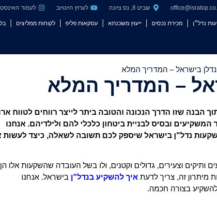
office@isratop.co.
שביט 8, נס ציונה
לערוץ היוטיוב
לעמוד האינסט
עות נדל״ן
מכירת נכסים
ייעוץ משכנתא
עסקאות פליפ
לקוחות ממליצים
בלו
נדלן בישראל – המדריך המלא
אל – המדריך המלא
 הבנה שזו הדרך הנכונה והטובה ביתר לייצר רווחים לטווח ארו
 המשקיעים ובסיס לבניית ביטחון כלכלי להם ולילדיהם. אנחנו
קעות נדל"ן בישראל שיספק לכם תשובה לשאלה, כיצד לעשות 
ותיקים וצעירים, גדולים וקטנים, ולו בשל העובדה שהשקעות אלו הן
 מיתרון זה, צריך לדעת
איך להשקיע בנדל"ן
בישראל. אנחנו
ם להשקיע בצורה חכמה.