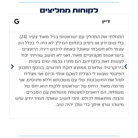
לקוחות ממליצים
דיין
התחלתי את התהליך עם ישראטופ בגיל מאוד צעיר (24),
יש
בלי שום ידע או ניסיון בתחום הנדל"ן. לא היה לי בכלל הון
שכע
עצמי ולא חשבתי שאוכל באמת לרכוש דירה. היועצים
בר
בישראטופ מקצועיים מאוד, ואני לא חושב שהייתי יכול
הב
לעשות זאת בלעדיהם. הם פתרו בכמה ימים בעיות
ליו
בירוקרטיה שלאדם ממוצע לוקח חודשים, בנוסף התכנון
ממ
הפיננסי שעשו לי הצליח לשקם אותי וכיום אני מצליח
כאן
לנהל את החשבונות שלי עם משכנתא וללא מינוסים. אני
מרוצה מאוד. היחס של ישראטופ ללקוח הוא יחס של
משפחה, הם דואגים למעטפת מושלמת עם הסברים
והבנה מותאמת לכולם, והכי חשוב שאתה תמיד יודע שיש
מישהו שרץ איתך כדי שלך יהיה טוב.