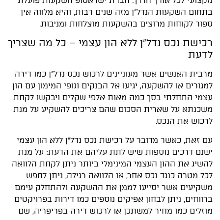
מקצועי לכל אורך הדרך. חברת ישראטופ השקעות פועלת
בתחום השקעות הנדל"ן מזה שנים רבות, והיא מלווה אין
ספור לקוחות מרוצים בהשקעות מוצלחות ומניבות.
רכישת נכס נדל״ן ללא הון עצמי – כל מה שצריך
לדעת
מרבית האנשים אשר מעוניינים לרכוש נכס נדל"ן כמו דירה
למגורים או להשקעה, יגיעו אל הבנקים וגופי המימון עם הון
עצמי התחלתי בסך כמה מאות אלפי שקלים ויבקשו לקחת
משכנתא על שארית הסכום שהם צריכים להשקיע על מנת
לרכוש את הנכס.
עם זאת, כאשר מדובר על רכישת נכס נדל"ן ללא הון עצמי
ישנם דרכים נוספות שיש לתת עליהם את הדעת: על מנת
להשיג את ההון העצמי המינימלי ביותר ניתן לקחת הלוואה
לכל מטרה כנגד נכס אחר, או הלוואה רגילה, ניתן לחפש
משקיעים אשר יסייעו לממן את ההשקעה ולהתחלק עימם
ברווחים, ניתן לבחון אפיקים נוספים כמו דירות בפרויקטים
מוזלים כמו מחיר למשתכן או לרכוש דירה בפריפריה, שם