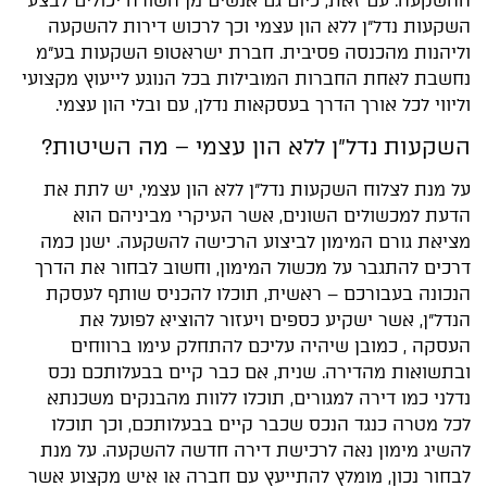
ההשקעה. עם זאת, כיום גם אנשים מן השורה יכולים לבצע
השקעות נדל"ן ללא הון עצמי וכך לרכוש דירות להשקעה
וליהנות מהכנסה פסיבית. חברת ישראטופ השקעות בע"מ
נחשבת לאחת החברות המובילות בכל הנוגע לייעוץ מקצועי
וליווי לכל אורך הדרך בעסקאות נדלן, עם ובלי הון עצמי.
השקעות נדל"ן ללא הון עצמי – מה השיטות?
על מנת לצלוח השקעות נדל"ן ללא הון עצמי, יש לתת את
הדעת למכשולים השונים, אשר העיקרי מביניהם הוא
מציאת גורם המימון לביצוע הרכישה להשקעה. ישנן כמה
דרכים להתגבר על מכשול המימון, וחשוב לבחור את הדרך
הנכונה בעבורכם – ראשית, תוכלו להכניס שותף לעסקת
הנדל״ן, אשר ישקיע כספים ויעזור להוציא לפועל את
העסקה , כמובן שיהיה עליכם להתחלק עימו ברווחים
ובתשואות מהדירה. שנית, אם כבר קיים בבעלותכם נכס
נדלני כמו דירה למגורים, תוכלו ללוות מהבנקים משכנתא
לכל מטרה כנגד הנכס שכבר קיים בבעלותכם, וכך תוכלו
להשיג מימון נאה לרכישת דירה חדשה להשקעה. על מנת
לבחור נכון, מומלץ להתייעץ עם חברה או איש מקצוע אשר