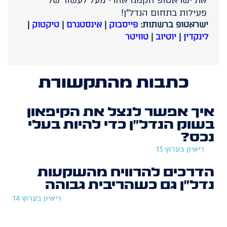
את ישראטופ הקמנו אחרי מעל לעשור של
פעילות בתחום הנדל״ן!
ישראטופ ברשתות:
פייסבוק
|
אינסטגרם
|
טיקטוק
|
לינקדין
|
יוטיוב
|
טוויטר
כתבות מהתקשורת
איך אפשר לנצל את הקיפאון
בשוק הנדל״ן כדי להיות בעלי
נכס?
ריאיון בערוץ 13
הדרכים להרוויח מהשקעות
נדל״ן גם כשהריבית גבוהה
ריאיון בערוץ 14