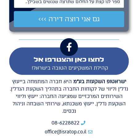
ספר לנו קצת על החלום שתרצה שנגשים בשבילך..
גם אני רוצה דירה >>>
לחצו כאן והצטרפו אל
קהילת המשקיעים הטובה בישראל!
ישראטופ השקעות בע"מ
היא חברה המתמחה בייעוץ
נדל"ן וליווי של לקוחות החברה בתהליך השקעת הנדל"ן.
השירותים המרכזיים שמציעה החברה: ייעוץ וליווי
השקעת נדל"ן, ייעוץ משכנתא, שירותי השבחה וניהול
נכסים.
08-6228822
office@isratop.co.il