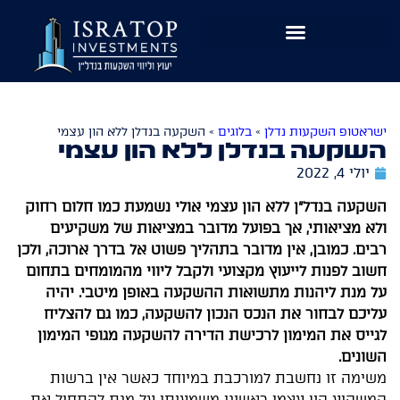
שִׂים
לֵב:
בְּאֲתָר
זֶה
מֻפְעֶלֶת
מַעֲרֶכֶת
ישראטופ השקעות נדלן
»
בלוגים
»
השקעה בנדלן ללא הון עצמי
נָגִישׁ
השקעה בנדלן ללא הון עצמי
בִּקְלִיק
יולי 4, 2022
הַמְּסַיַּעַת
לִנְגִישׁוּת
השקעה בנדל"ן ללא הון עצמי אולי נשמעת כמו חלום רחוק
הָאֲתָר.
ולא מציאותי, אך בפועל מדובר במציאות של משקיעים
רבים. כמובן, אין מדובר בתהליך פשוט אל בדרך ארוכה, ולכן
חשוב לפנות לייעוץ מקצועי ולקבל ליווי מהמומחים בתחום
על מנת ליהנות מתשואות ההשקעה באופן מיטבי. יהיה
עליכם לבחור את הנכס הנכון להשקעה, כמו גם להצליח
לגייס את המימון לרכישת הדירה להשקעה מגופי המימון
השונים.
משימה זו נחשבת למורכבת במיוחד כאשר אין ברשות
המשקיע הון עצמי ראשוני משמעותי על מנת להתחיל את