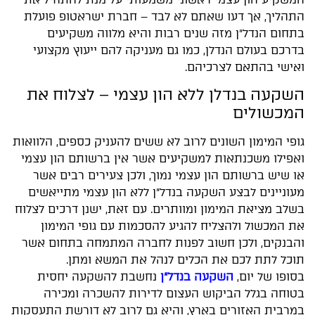
התהליך, אך דעו שאתם לא לבד – חברת ישראטופ פועלת
בתחום הנדל״ן מזה שנים רבות והיא מלווה משקיעים
בדרכם בעולם הנדלן, כמו גם מעניקה להם ייעוץ מקצועי
ואישי בהתאם לצרכיהם.
השקעה בנדלן ללא הון עצמי – לצלוח את
המכשולים
גופי המימון השונים לרוב לא ששים להעניק כספים, הלוואות
ואפילו משכנתאות למשקיעים אשר אין ברשותם הון עצמי
או שיש ברשותם הון עצמי נמוך, ולכן צעירים רבים אשר
מעוניינים לבצע השקעה בנדל"ן ללא הון עצמי מתייאשים
בשלב מציאת המימון ומוותרים. עם זאת, ישנן דרכים לצלוח
את המכשול ולהצליח להגיע להסכמות עם גופי המימון
והבנקים, ולכן חשוב לפנות לחברה המתמחה בתחום אשר
תוכל לתת לכם את הכלים לנהל את המשא ומתן.
בסופו של יום,
השקעה בנדל"ן
נחשבת להשקעה יחסית
בטוחה בגלל הביקוש העצום לדירות להשכרה ומכירה
במרבית האזורים בארץ, והיא גם לרוב לא דורשת התעסקות