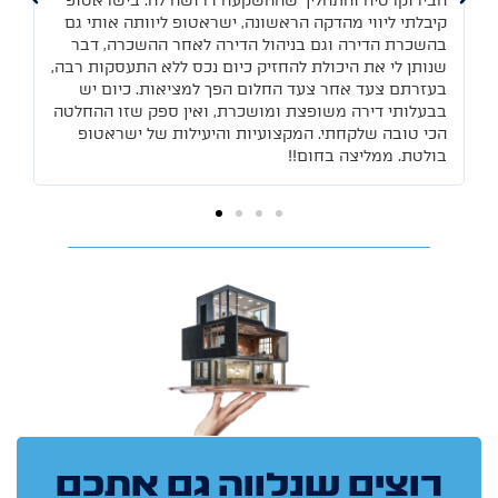
הבירוקרטיה והתהליך שההשקעה דרושה לה. בישראטופ
בירוקר
קיבלתי ליווי מהדקה הראשונה, ישראטופ ליוותה אותי גם
הפיננסי
בהשכרת הדירה וגם בניהול הדירה לאחר ההשכרה, דבר
את החש
שנותן לי את היכולת להחזיק כיום נכס ללא התעסקות רבה,
מאוד. 
בעזרתם צעד אחר צעד החלום הפך למציאות. כיום יש
הם דוא
בבעלותי דירה משופצת ומושכרת, ואין ספק שזו ההחלטה
מותאמת
הכי טובה שלקחתי. המקצועיות והיעילות של ישראטופ
שרץ אית
בולטת. ממליצה בחום!!
רוצים שנלווה גם אתכם