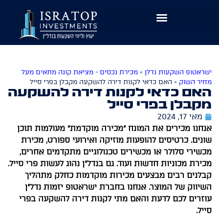
שִׂים
לֵב:
בְּאֲתָר
זֶה
מֻפְעֶלֶת
מַעֲרֶכֶת
ישראטופ השקעות נדלן
»
מכירת נכסים - מציאת קונה מתאים מעל
נָגִישׁ
מחיר השוק
»
האם כדאי לקנות דירה להשקעה מקבלן בפרי סייל
בִּקְלִיק
האם כדאי לקנות דירה להשקעה
הַמְּסַיַּעַת
מקבלן בפרי סייל
לִנְגִישׁוּת
מאי 17, 2024
הָאֲתָר.
אנחנו מכירים את המונח "מכירה מוקדמת" מעולמות תוכן
שונים. כרטיסים להופעות מוזיקה ואירועי ספורט, מכירת
מכשירי סלולר או מכשירים טכנולוגיים מתקדמים אחרים,
מכירת מכוניות חדשות ועוד. גם בנדל"ן נהוג לעשות פרי סייל.
קבלנים רבים מבצעים מכירות מוקדמות כחלק מתהליך
השיווק של המוצר. אנחנו בחברת ישראטופ יזמות נדל"ן
עוזרים לכם לדעת והאם מתי לקנות דירה להשקעה בפרי
סייל.