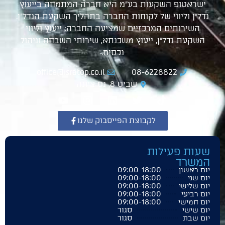
ישראטופ השקעות בע"מ היא חברה המתמחה בייעוץ
נדל"ן וליווי של לקוחות החברה בתהליך השקעת הנדל"ן.
השירותים המרכזיים שמציעה החברה: ייעוץ וליווי
השקעת נדל"ן, ייעוץ משכנתא, שירותי השבחה וניהול
נכסים.
office@isratop.co.il
08-6228822
שביט 8, נס ציונה
לקבוצת הפייסבוק שלנו
שעות פעילות
המשרד
09:00-18:00
יום ראשון
09:00-18:00
יום שני
09:00-18:00
יום שלישי
09:00-18:00
יום רביעי
09:00-18:00
יום חמישי
סגור
יום שישי
סגור
יום שבת