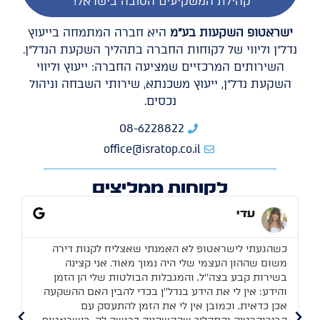
קהילת המשקיעים הטובה בישראל!
ישראטופ השקעות בע"מ
היא חברה המתמחה בייעוץ
נדל"ן וליווי של לקוחות החברה בתהליך השקעת הנדל"ן.
השירותים המרכזיים שמציעה החברה: ייעוץ וליווי
השקעת נדל"ן, ייעוץ משכנתא, שירותי השבחה וניהול
נכסים.
08-6228822
office@isratop.co.il
לקוחות ממליצים
עדי
כשהגעתי לישראטופ לא האמנתי שאצליח לקנות דירה
משום שההון העצמי שלי היה נמוך מאוד. אני קצינה
בלי שום
בשירות קבע בצה''ל, והמגבלות הבולטות שלי הן הזמן
עצמי ו
והידע: אין לי את הידע בנדל''ן בכדי להבין האם ההשקעה
בישראט
אכן כדאית, וכמובן אין לי את הזמן להתעסק עם
לעשות 