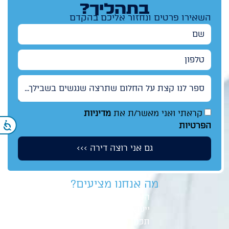
בתהליך?
השאירו פרטים ונחזור אליכם בהקדם
שם
טלפון
ספר לנו קצת על החלום שתרצה שנגשים בשבילך...
קראתי ואני מאשר/ת את
מדיניות
הפרטיות
נ
גם אני רוצה דירה >>>
מה אנחנו מציעים?
השקעות נדל"ן
ייעוץ משכנתא
תכנון פיננסי