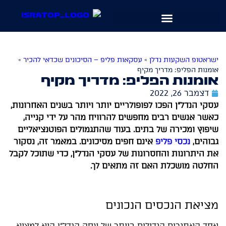
שִׂים
לֵב:
בְּאֲתָר
זֶה
מֻפְעֶלֶת
ישראטופ השקעות נדלן
»
עסקאות פליפ – הסיכונים שכדאי להכיר
»
מַעֲרֶכֶת
אומנות הפליפ: מדריך מקיף
אומנות הפליפ: מדריך מקיף
נָגִישׁ
בִּקְלִיק
דצמבר 26, 2022
הַמְּסַיַּעַת
עסקי הנדל"ן הפכו לפופולריים יותר ויותר בשנים האחרונות,
לִנְגִישׁוּת
כאשר אנשים רבים מחפשים להרוויח מהר על ידי קנייה,
הָאֲתָר.
שיפוץ ומכירה של בתים. בעוד שהתגמולים הפוטנציאליים
גבוהים,
נכסי פליפ
אינם חפים מסיכונים. במאמר זה, נסקור
את היתרונות והחסרונות של עסקי הנדל"ן, כדי שתוכל לקבל
החלטה מושכלת האם זה מתאים לך.
מציאת הנכסים הנכונים
אחד האתגרים הגדולים ביותר של עסק הנדל"ן הוא למצוא