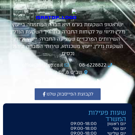
ישראטופ השקעות בע"מ היא חברה המתמחה בייעוץ
נדל"ן וליווי של לקוחות החברה בתהליך השקעת הנדל"ן.
השירותים המרכזיים שמציעה החברה: ייעוץ וליווי
השקעת נדל"ן, ייעוץ משכנתא, שירותי השבחה וניהול
נכסים.
office@isratop.co.il
08-6228822
שביט 8, נס ציונה
לקבוצת הפייסבוק שלנו
שעות פעילות
המשרד
09:00-18:00
יום ראשון
09:00-18:00
יום שני
09:00-18:00
יום שלישי