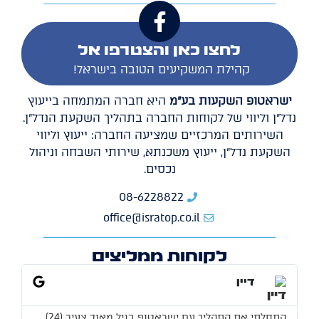
לחצו כאן והצטרפו אל
קהילת המשקיעים הטובה בישראל!
ישראטופ השקעות בע"מ
היא חברה המתמחה בייעוץ
נדל"ן וליווי של לקוחות החברה בתהליך השקעת הנדל"ן.
השירותים המרכזיים שמציעה החברה: ייעוץ וליווי
השקעת נדל"ן, ייעוץ משכנתא, שירותי השבחה וניהול
נכסים.
08-6228822
office@isratop.co.il
לקוחות ממליצים
דיין
התחלתי את התהליך עם ישראטופ בגיל מאוד צעיר (24),
יש