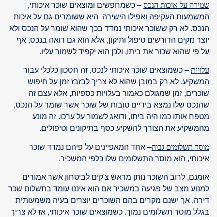
שמירה על איכות הנכס
– כשמחפשים ומוצאים שוכר איכותי,
המשמעות העקיפה ואפילו הישירה היא ששומרים גם על איכות
הנכס. לא רק ששוכר איכותי נמדד בכך שהוא שומר על הנכס ולא
יוצר נזקים הדורשים טיפול ותיקון, אלא הוא גם רואה בנכס, אף
על פי שהוא שכור את ביתו, ולכן הוא יקפיד לשמור עליו.
עלויות
– כשמוצאים שוכר איכותי לנכס, זה חסכון כלכלי עבור
המשקיע. לא רק במובן שהוא לא צריך לבזבז זמן על חיפוש
שוכרים, זמן שמגולם כאמור בעלויות כספיות, אלא עצם זה
שהנכס שלו נמצא בידיים טובות של שוכר אשר שומר על הנכס,
מטפח אותו כמו היה ביתו, ודואג לשמור על ערכו. זה מונע
מהמשקיע את הצורך להשקיע כסף בתיקונים וטיפולים.
מוסר תשלומים גבוה
– אחד המאפיינים על פיהם נמדד שוכר
איכותי, הוא מוסר התשלומים שלו כלפי המשכיר.
אומנם, לרוב השוכר נותן מראש צ'קים לביטחון אשר אמורים
למנוע מצב של פגיעה במשכיר אם הוא איננו עומד בתשלום שכר
דירה, אך ישנם מקרים בהם השוכרים יוצרים בעיה משמעותית
בגלל מוסר תשלומים נמוך. כשמוצאים שוכר איכותי, אז לא צריך