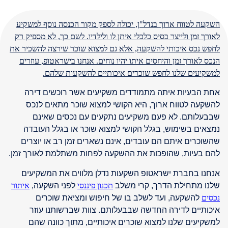
השקעה לטווח ארוך בנדל"ן, יכולה לספק מקור הכנסה נוסף למשקיע
לאורך זמן ולייצר בסיס כלכלי איתן לו ולילדיו. לשם כך, לא מספיק רק
לחפש נכס איכותי להשקעה, אלא גם למצוא שוכר שירצה להשכיר את
הנכס לאורך זמן והיחסים איתו יהיו נוחים. אנחנו בישראטופ, עוזרים
למשקיעים שלנו לחפש שוכרים איכותיים להשקעות שלהם.
אחת הבעיות איתה מתמודדים משקיעים אשר רוכשים דירה
להשקעה לטווח ארוך, היא הקושי למצוא שוכר מתאים לנכס
שבבעלותם. לא פעם משקיעים נתקעים עם נכסים שאינם
נמצאים בשימוש, בגלל הקושי למצוא שוכר או בגלל העובדה
שהשוכרים איתם הם עובדים, אינם נשארים זמן רב או יוצרים
להם בעיות, שהופכות את ההשקעה לפחות משתלמת לאורך זמן.
אנחנו בחברת ישראטופ השקעות נדלן מלווים את המשקיעים
שלנו מתחילת הדרך, קרי משלב
תכנון פיננסי
לפני השקעה,
איתור
נכסים
להשקעה, ועד לשלב בו של חיפוש ומציאת שוכרים
איכותיים לדירה החדשה שבבעלותם. צוות שברשותנו עוזר
למשקיעים שלנו למצוא שוכרים איכותיים, מתוך כוונה שהם