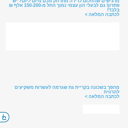
מרגישים שהחלום לדירה מתרחק מכם מיום ליום? יש
פתרון! גם לבעלי הון עצמי נמוך החל מ-150-200 אלף ₪
בלבד!
לכתבה המלאה >
מהפך בשכונה בקריית גת שגרמה לעשרות משקיעים
להרוויח
לכתבה המלאה >
נג