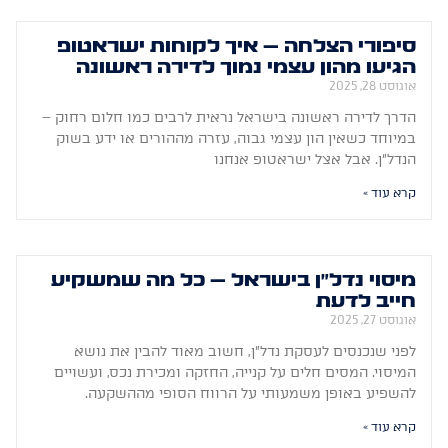
סיפורי הצלחה – איך לקוחות ישראטופ
הגיעו מהון עצמי נמוך לדירה ראשונה
אוגוסט 28, 2025
הדרך לדירה ראשונה בישראל נראית לרבים כמו חלום רחוק –
במיוחד כשאין הון עצמי גבוה, עזרה מההורים או ידע בשוק
הנדל"ן. אבל אצל ישראטופ אנחנו
קרא עוד »
מיסוי נדל"ן בישראל – כל מה שמשקיע
חייב לדעת
אוגוסט 27, 2025
לפני שנכנסים לעסקת נדל"ן, חשוב מאוד להבין את נושא
המיסוי. המסים חלים על קנייה, החזקה ומכירת נכס, ועשויים
להשפיע באופן משמעותי על הרווח הסופי מההשקעה.
קרא עוד »