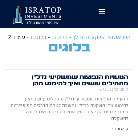
שִׂים
לֵב:
בְּאֲתָר
זֶה
מֻפְעֶלֶת
ישראטופ השקעות נדלן
»
בלוגים
»
בלוגים
»
עמוד 2
מַעֲרֶכֶת
בלוגים
נָגִישׁ
בִּקְלִיק
הַמְּסַיַּעַת
לִנְגִישׁוּת
הטעויות הנפוצות שמשקיעי נדל״ן
הָאֲתָר.
מתחילים עושים ואיך להימנע מהן
אוקטובר 13, 2025
הטעויות הנפוצות שמשקיעי נדל״ן מתחילים עושים ואיך
להימנע מהן השקעה בנדל״ן נחשבת לאחת הדרכים הפופולריות
ביותר לבניית הון לאורך זמן. אנשים רבים רואים בדירה
להשקעה
קרא עוד »