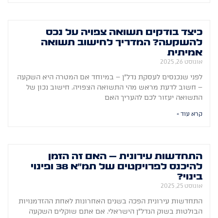
כיצד בודקים תשואה צפויה על נכס
להשקעה? המדריך לחישוב תשואה
אמיתית
אוגוסט 26, 2025
לפני שנכנסים לעסקת נדל"ן – במיוחד אם המטרה היא השקעה
– חשוב לדעת מראש מהי התשואה הצפויה. חישוב נכון של
התשואה יעזור לכם להעריך האם
קרא עוד »
התחדשות עירונית – האם זה הזמן
להיכנס לפרויקטים של תמ"א 38 ופינוי
בינוי?
אוגוסט 25, 2025
התחדשות עירונית הפכה בשנים האחרונות לאחת ההזדמנויות
הבולטות בשוק הנדל"ן הישראלי. אם אתם שוקלים השקעה