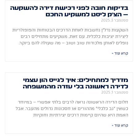
בדיקות חובה לפני רכישת דירה להשקעה
– הצ'ק ליסט למשקיע החכם
ספטמבר 3, 2025
השקעות נדל"ן נחשבות לאחת הדרכים הבטוחות והפופולריות
ליצירת יציבות כלכלית. עם זאת, משקיעים מתחילים רבים
נופלים לאותן מלכודות שוב ושוב – מה שעולה להם ביוקר.
קרא עוד »
מדריך למתחילים: איך לגייס הון עצמי
לדירה ראשונה בלי עזרה מהמשפחה
ספטמבר 1, 2025
חלום הדירה הראשונה נראה לרבים בלתי אפשרי – במיוחד
כשאין "גב כלכלי" מההורים או חסכונות גדולים מהעבר. אבל
האמת היא שהיום קיימות דרכים יצירתיות וחוקיות
קרא עוד »