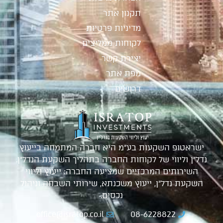
תקנון אתר
מדיניות פרטיות
לקוחות ממליצים
יצירת קשר
מפת אתר
דרושים
ישראטופ השקעות בע"מ היא חברה המתמחה בייעוץ
נדל"ן וליווי של לקוחות החברה בתהליך השקעת הנדל"ן.
השירותים המרכזיים שמציעה החברה: ייעוץ וליווי
השקעת נדל"ן, ייעוץ משכנתא, שירותי השבחה וניהול
נכסים.
office@isratop.co.il
08-6228822